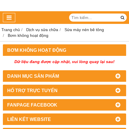
Trang chủ
Dịch vụ sửa chữa
Sửa máy nén bê tông
Bơm không hoạt động
BƠM KHÔNG HOẠT ĐỘNG
Dữ liệu đang được cập nhật, vui lòng quay lại sau!
DANH MỤC SẢN PHẨM
HỔ TRỢ TRỰC TUYẾN
FANPAGE FACEBOOK
LIÊN KẾT WEBSITE