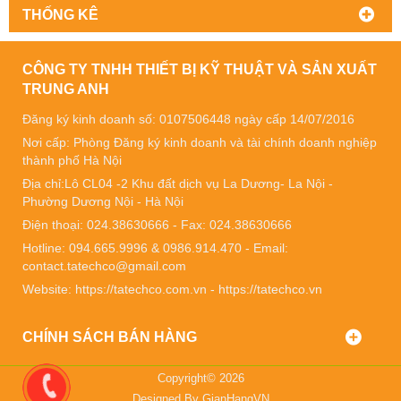
THỐNG KÊ
CÔNG TY TNHH THIẾT BỊ KỸ THUẬT VÀ SẢN XUẤT
TRUNG ANH
Đăng ký kinh doanh số: 0107506448 ngày cấp 14/07/2016
Nơi cấp: Phòng Đăng ký kinh doanh và tài chính doanh nghiệp
thành phố Hà Nội
Địa chỉ:Lô CL04 -2 Khu đất dịch vụ La Dương- La Nội -
Phường Dương Nội - Hà Nội
Điện thoại: 024.38630666 - Fax: 024.38630666
Hotline: 094.665.9996 & 0986.914.470 - Email:
contact.tatechco@gmail.com
Website: https://tatechco.com.vn - https://tatechco.vn
CHÍNH SÁCH BÁN HÀNG
Copyright© 2026
Designed By
GianHangVN