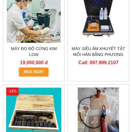
MÁY ĐO ĐỘ CỨNG KIM
MÁY SIÊU ÂM KHUYẾT TẬT
LOẠI
MỐI HÀN BẰNG PHƯƠNG
PHÁP TỪ TÍNH
19,000,000 đ
Call: 097.999.2107
MUA NGAY
-14%