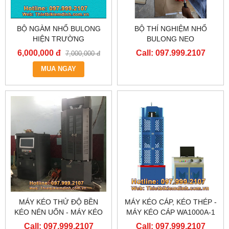
BỘ NGÀM NHỔ BULONG
BỘ THÍ NGHIỆM NHỔ
HIỆN TRƯỜNG
BULONG NEO
6,000,000 đ
Call: 097.999.2107
7,000,000 đ
MUA NGAY
MÁY KÉO THỬ ĐỘ BỀN
MÁY KÉO CÁP, KÉO THÉP -
KÉO NÉN UỐN - MÁY KÉO
MÁY KÉO CÁP WA1000A-1
CÁP ĐIỆN TỬ
Call: 097.999.2107
Call: 097.999.2107