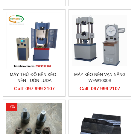
MÁY THỬ ĐỘ BỀN KÉO -
MÁY KÉO NÉN VẠN NĂNG
NÉN - UỐN LUDA
WEW1000B
Call: 097.999.2107
Call: 097.999.2107
-7%