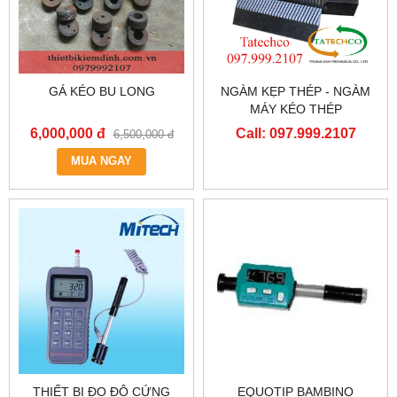
GÁ KÉO BU LONG
NGÀM KẸP THÉP - NGÀM
MÁY KÉO THÉP
6,000,000 đ
Call: 097.999.2107
6,500,000 đ
MUA NGAY
THIẾT BỊ ĐO ĐỘ CỨNG
EQUOTIP BAMBINO