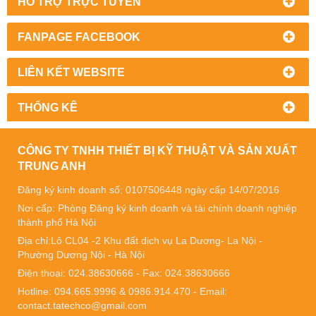
HỔ TRỢ TRỰC TUYẾN
FANPAGE FACEBOOK
LIÊN KẾT WEBSITE
THỐNG KÊ
CÔNG TY TNHH THIẾT BỊ KỸ THUẬT VÀ SẢN XUẤT
TRUNG ANH
Đăng ký kinh doanh số: 0107506448 ngày cấp 14/07/2016
Nơi cấp: Phòng Đăng ký kinh doanh và tài chính doanh nghiệp
thành phố Hà Nội
Địa chỉ:Lô CL04 -2 Khu đất dịch vụ La Dương- La Nội -
Phường Dương Nội - Hà Nội
Điện thoại: 024.38630666 - Fax: 024.38630666
Hotline: 094.665.9996 & 0986.914.470 - Email:
contact.tatechco@gmail.com