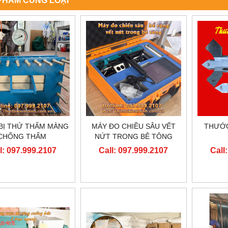
PHẨM CÙNG LOẠI
 BỊ THỬ THẤM MÀNG
MÁY ĐO CHIỀU SÂU VẾT
THƯỚC
CHỐNG THẤM
NỨT TRONG BÊ TÔNG
l: 097.999.2107
Call: 097.999.2107
Call