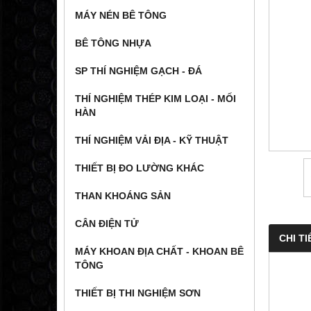
MÁY NÉN BÊ TÔNG
BÊ TÔNG NHỰA
SP THÍ NGHIỆM GẠCH - ĐÁ
THÍ NGHIỆM THÉP KIM LOẠI - MỐI
HÀN
THÍ NGHIỆM VẢI ĐỊA - KỸ THUẬT
THIẾT BỊ ĐO LƯỜNG KHÁC
THAN KHOÁNG SẢN
CÂN ĐIỆN TỬ
CHI TI
MÁY KHOAN ĐỊA CHẤT - KHOAN BÊ
TÔNG
THIẾT BỊ THI NGHIỆM SƠN