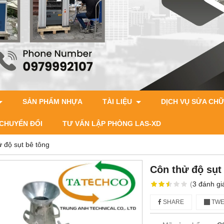
SẢN PHẨM NHỰA
TÀI LIỆU
DỊCH VỤ SỬA CH
CHUYỂN ĐỔI
TƯ VẤN LẬP PHÒNG LAS-XD
 độ sụt bê tông
Côn thử độ sụt
(
3
đánh gi
SHARE
TWE