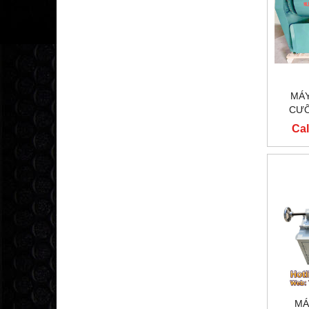
MÁY
CƯỠ
Cal
MÁ