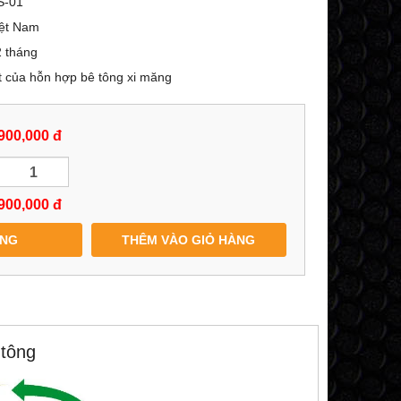
S-01
iệt Nam
 tháng
t của hỗn hợp bê tông xi măng
900,000 đ
900,000
đ
ÀNG
THÊM VÀO GIỎ HÀNG
 tông