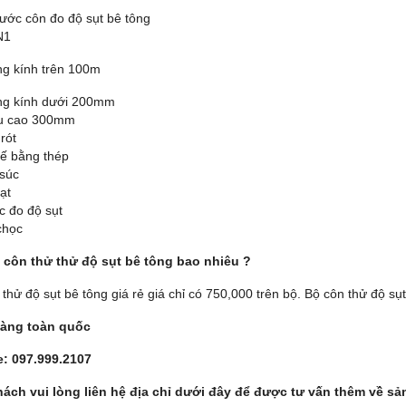
hước côn đo độ sụt bê tông
N1
g kính trên 100m
g kính dưới 200mm
ều cao 300mm
rót
đế bằng thép
 súc
ạt
c đo độ sụt
chọc
 côn thử thử độ sụt bê tông bao nhiêu ?
thử độ sụt bê tông giá rẻ giá chỉ có 750,000 trên bộ. Bộ côn thử độ sụ
hàng toàn quốc
e: 097.999.2107
ách vui lòng liên hệ địa chỉ dưới đây để được tư vấn thêm về sả