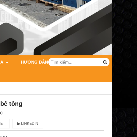
ỮA
HƯỚNG DẪN MUA HÀNG
 bê tông
á
)
ET
LINKEDIN