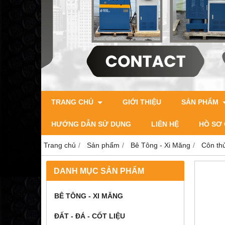
TRANG CHỦ
GIỚI THIỆU
SẢN PHẨM
HƯỚNG DẪN SỬ DỤNG
LIÊN HỆ
HỒ SƠ 
Trang chủ
Sản phẩm
Bê Tông - Xi Măng
Côn thử
DANH MỤC SẢN PHẨM
BÊ TÔNG - XI MĂNG
ĐẤT - ĐÁ - CỐT LIỆU