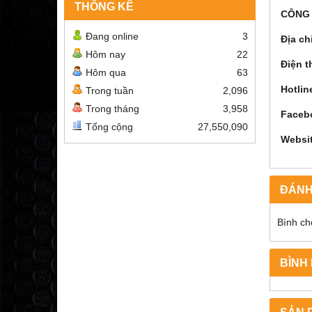
THỐNG KÊ
CÔNG 
Đang online
3
Địa ch
Hôm nay
22
Điện t
Hôm qua
63
Hotlin
Trong tuần
2,096
Trong tháng
3,958
Faceb
Tổng cộng
27,550,090
Websi
ĐÁNH
Bình ch
BÌNH