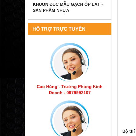
KHUÔN ĐÚC MẪU GẠCH ỐP LÁT -
SẢN PHẨM NHỰA
HỔ TRỢ TRỰC TUYẾN
Cao Hùng - Trưởng Phòng Kinh
Doanh - 0979992107
Bộ thí