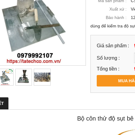
Mã sản phẩm :
C
Xuất xứ :
V
Bảo hành :
12
dùng để kiểm tra độ sụ
Giá sản phẩm :
Số lượng :
Tổng tiền :
MUA H
ẾT
Bộ côn thử độ sụt bê