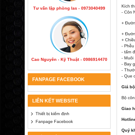
Kích t
Tư vấn lập phòng las - 0973040499
- Côn 
+ Đườn
+ Đườn
+ Chi
- Phễu 
- tấm 
- Muôi
Cao Nguyên - Kỹ Thuật - 0986914470
- Bay g
- Thướ
- Que 
FANPAGE FACEBOOK
Giá bộ
Bộ côn 
LIÊN KẾT WEBSITE
Giao 
Thiết bị kiểm định
Hotlin
Fanpage Facebook
Quý kh