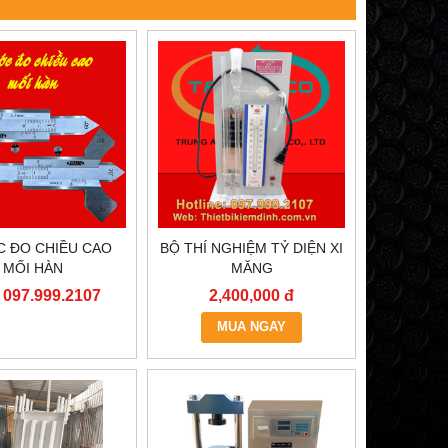
 ĐO CHIỀU CAO
BỘ THÍ NGHIỆM TỶ DIỆN XI
MỐI HÀN
MĂNG
: 097.999.2107
2,400,000 đ
MUA NGAY