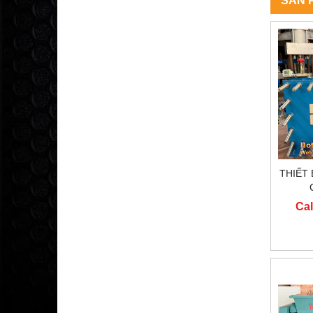
SẢN 
THIẾT
Cal