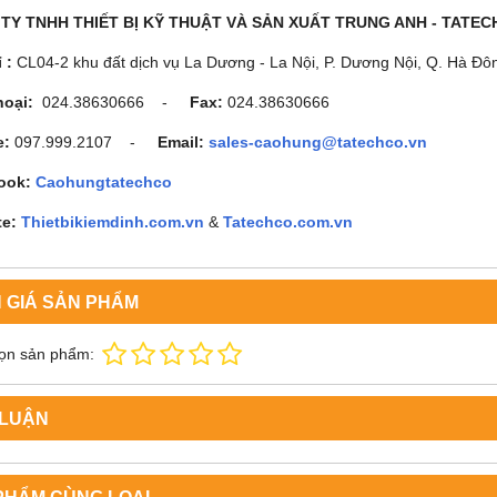
TY TNHH THIẾT BỊ KỸ THUẬT VÀ SẢN XUẤT TRUNG ANH - TATE
ỉ :
CL04-2 khu đất dịch vụ La Dương - La Nội, P. Dương Nội, Q. Hà Đô
hoại:
024.38630666 -
Fax:
024.38630666
e:
097.999.2107 -
Email:
sales-caohung@tatechco.vn
ook:
Caohungtatechco
te:
Thietbikiemdinh.com.vn
&
Tatechco.com.vn
 GIÁ SẢN PHẨM
ọn sản phẩm:
 LUẬN