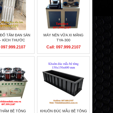
ĐỔ TẤM ĐAN SÀN
MÁY NÉN VỮA XI MĂNG
- KÍCH THƯỚC
TYA-300
00X600X70MM
: 097.999.2107
Call: 097.999.2107
THẤM BÊ TÔNG
KHUÔN ĐÚC MẪU BÊ TÔNG