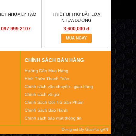
IẾT NHỰA LY TÂM
THIẾT BỊ THỬ BẮT LỬA
NHỰA ĐƯỜNG
: 097.999.2107
3,600,000 đ
MUA NGAY
CHÍNH SÁCH BÁN HÀNG
Hướng Dẫn Mua Hàng
Hình Thức Thanh Toán
Chính sách vận chuyển - giao hàng
Chính sách về giá
Chính Sách Đổi Trả Sản Phẩm
Chính Sách Bảo Hành
Chính sách bảo mật thông tin
Designed By
GianHangVN