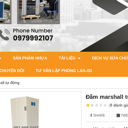
SẢN PHẨM NHỰA
TÀI LIỆU
DỊCH VỤ SỬA CH
CHUYỂN ĐỔI
TƯ VẤN LẬP PHÒNG LAS-XD
ll tự động
Đầm marshall 
(
8
đánh gi
SHARE
TWE