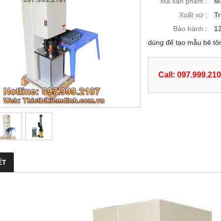
Mã sản phẩm :
M
Xuất xứ :
T
Bảo hành :
12
dùng để tạo mẫu bê tôn
Call: 097.999.21
ẾT