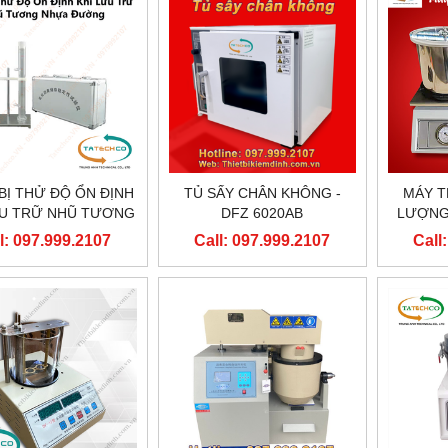
 BỊ THỬ ĐỘ ỔN ĐỊNH
TỦ SẤY CHÂN KHÔNG -
MÁY T
ƯU TRỮ NHŨ TƯƠNG
DFZ 6020AB
LƯỢNG
NHỰA ĐƯỜNG
l: 097.999.2107
Call: 097.999.2107
Call