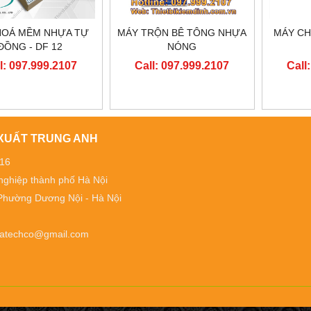
HOÁ MỀM NHỰA TỰ
MÁY TRỘN BÊ TÔNG NHỰA
MÁY CH
ĐỒNG - DF 12
NÓNG
l: 097.999.2107
Call: 097.999.2107
Call
 XUẤT TRUNG ANH
016
 nghiệp thành phố Hà Nội
- Phường Dương Nội - Hà Nội
t.tatechco@gmail.com