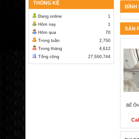
THỐNG KÊ
BÌNH
Đang online
1
Hôm nay
1
SẢN 
Hôm qua
70
Trong tuần
2,750
Trong tháng
4,612
Tổng cộng
27,550,744
BỂ Ổ
Cal