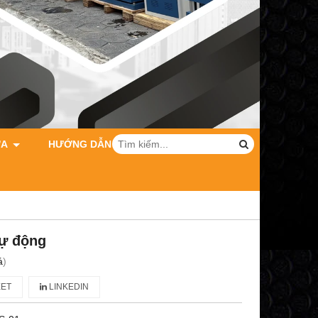
ỮA
HƯỚNG DẪN MUA HÀNG
tự động
á
)
ET
LINKEDIN