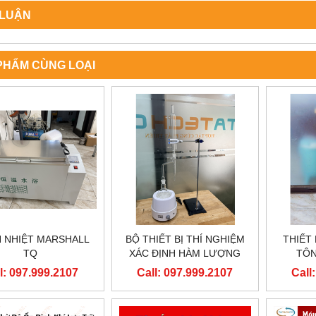
 LUẬN
PHẨM CÙNG LOẠI
N NHIỆT MARSHALL
BỘ THIẾT BỊ THÍ NGHIỆM
THIẾT
TQ
XÁC ĐỊNH HÀM LƯỢNG
TÔN
NƯỚC SYD 0612
l: 097.999.2107
Call: 097.999.2107
Call