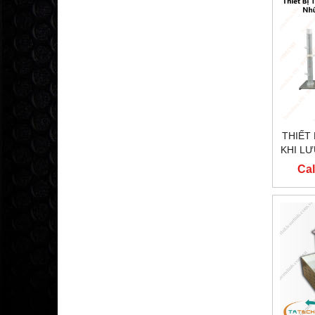
THIẾT
KHI L
Cal