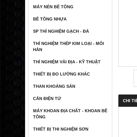
MÁY NÉN BÊ TÔNG
BÊ TÔNG NHỰA
SP THÍ NGHIỆM GẠCH - ĐÁ
THÍ NGHIỆM THÉP KIM LOẠI - MỐI
HÀN
THÍ NGHIỆM VẢI ĐỊA - KỸ THUẬT
THIẾT BỊ ĐO LƯỜNG KHÁC
THAN KHOÁNG SẢN
CÂN ĐIỆN TỬ
CHI TI
MÁY KHOAN ĐỊA CHẤT - KHOAN BÊ
TÔNG
THIẾT BỊ THI NGHIỆM SƠN