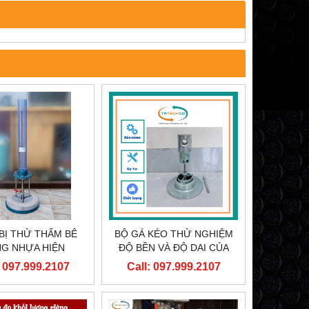
 BỊ THỬ THẤM BÊ
BỘ GÁ KÉO THỬ NGHIỆM
G NHỰA HIỆN
ĐỘ BỀN VÀ ĐỘ DAI CỦA
TRƯỜNG
VẬT LIỆU BITUM
: 097.999.2107
Call: 097.999.2107