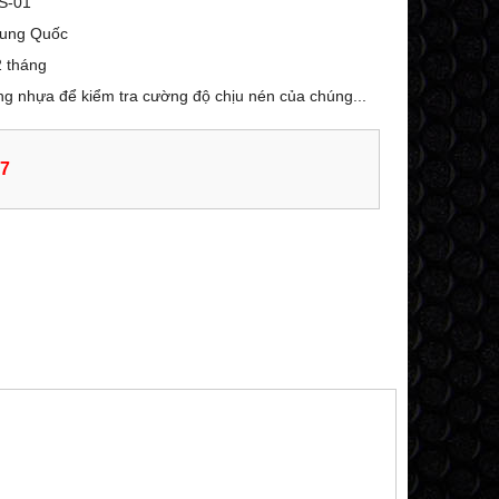
S-01
rung Quốc
 tháng
g nhựa để kiểm tra cường độ chịu nén của chúng...
07