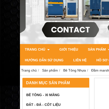
TRANG CHỦ
GIỚI THIỆU
SẢN PHẨM
HƯỚNG DẪN SỬ DỤNG
LIÊN HỆ
HỒ SƠ 
Trang chủ
Sản phẩm
Bê Tông Nhựa
Đầm marsha
DANH MỤC SẢN PHẨM
BÊ TÔNG - XI MĂNG
ĐẤT - ĐÁ - CỐT LIỆU