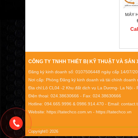
MÁY 
Cal
CÔNG TY TNHH THIẾT BỊ KỸ THUẬT VÀ SẢN
Đăng ký kinh doanh số: 0107506448 ngày cấp 14/07/2
Nơi cấp: Phòng Đăng ký kinh doanh và tài chính doanh
Địa chỉ:Lô CL04 -2 Khu đất dịch vụ La Dương- La Nội 
Điện thoại: 024.38630666 - Fax: 024.38630666
Hotline: 094.665.9996 & 0986.914.470 - Email: contac
Website: https://tatechco.com.vn - https://tatechco.vn
Copyright© 2026