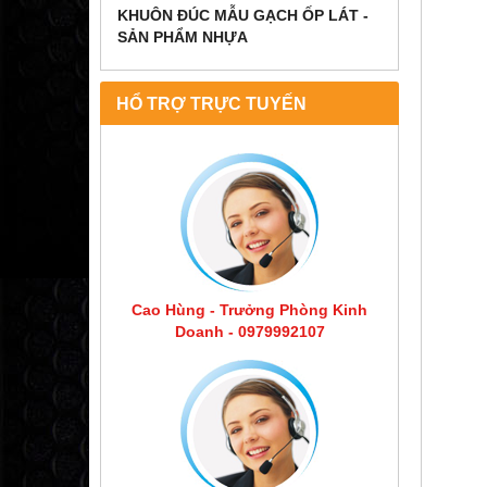
KHUÔN ĐÚC MẪU GẠCH ỐP LÁT -
SẢN PHẨM NHỰA
HỔ TRỢ TRỰC TUYẾN
Cao Hùng - Trưởng Phòng Kinh
Doanh - 0979992107