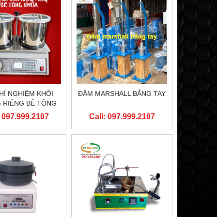
HÍ NGHIỆM KHỐI
ĐẦM MARSHALL BẰNG TAY
 RIÊNG BÊ TÔNG
NHỰA
: 097.999.2107
Call: 097.999.2107