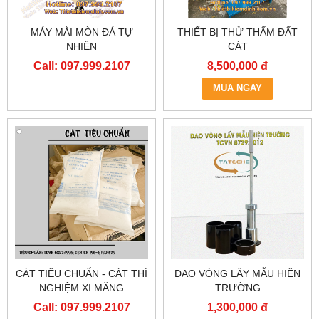
MÁY MÀI MÒN ĐÁ TỰ
THIẾT BỊ THỬ THẤM ĐẤT
NHIÊN
CÁT
Call: 097.999.2107
8,500,000 đ
MUA NGAY
CÁT TIÊU CHUẨN - CÁT THÍ
DAO VÒNG LẤY MẪU HIỆN
NGHIỆM XI MĂNG
TRƯỜNG
Call: 097.999.2107
1,300,000 đ