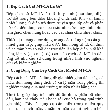
1. Bếp Cách Cát MT-1A Là Gì?
Bếp cách cát MT-1A là thiết bị gia nhiệt sử dụng điện
trở đốt nóng bên dưới khoang chứa cát. Khi vận hành,
nhiệt lượng từ điện trở được truyền qua lớp cát và phân
bố đều đến dụng cụ chứa mẫu như cốc thủy tinh, bình
tam giác, chén nung hoặc các vật chứa chịu nhiệt khác.
Thiết bị thường được dùng trong các thí nghiệm cần gia
nhiệt gián tiếp, giúp mẫu được làm nóng từ từ, ổn định
và an toàn hơn so với đặt trực tiếp lên bếp điện. Với khả
năng làm việc ở nhiệt độ cao, bếp cách cát MT-1A đáp
ứng tốt nhu cầu sử dụng trong nhiều lĩnh vực nghiên
cứu và kiểm nghiệm.
2. Công Dụng Của Bếp Cách Cát Model MT-1A
Bếp cách cát MT-1A dùng để gia nhiệt gián tiếp, sấy, cô
mẫu, đun nóng dung dịch và xử lý mẫu trong phòng thí
nghiệm thông qua môi trường truyền nhiệt bằng cát.
Thiết bị giúp duy trì nhiệt độ ổn định, phân bố nhiệt
đều, hạn chế cháy mẫu hoặc sôi cục bộ trong quá trình
gia nhiệt. Đây là dụng cụ cần thiết trong nhiều quy
trình phân tích mẫu, chuẩn bị mẫu và thí nghiệm hóa