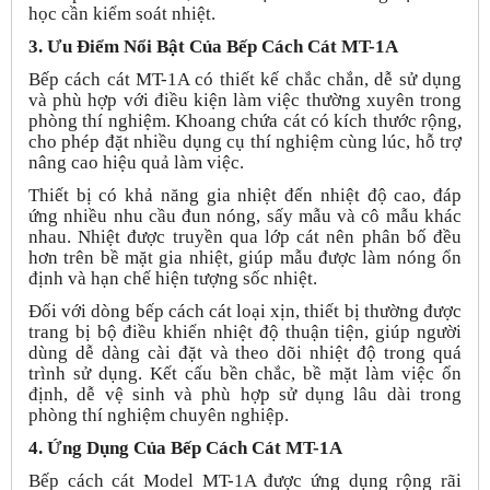
học cần kiểm soát nhiệt.
3. Ưu Điểm Nổi Bật Của Bếp Cách Cát MT-1A
Bếp cách cát MT-1A có thiết kế chắc chắn, dễ sử dụng
và phù hợp với điều kiện làm việc thường xuyên trong
phòng thí nghiệm. Khoang chứa cát có kích thước rộng,
cho phép đặt nhiều dụng cụ thí nghiệm cùng lúc, hỗ trợ
nâng cao hiệu quả làm việc.
Thiết bị có khả năng gia nhiệt đến nhiệt độ cao, đáp
ứng nhiều nhu cầu đun nóng, sấy mẫu và cô mẫu khác
nhau. Nhiệt được truyền qua lớp cát nên phân bố đều
hơn trên bề mặt gia nhiệt, giúp mẫu được làm nóng ổn
định và hạn chế hiện tượng sốc nhiệt.
Đối với dòng bếp cách cát loại xịn, thiết bị thường được
trang bị bộ điều khiển nhiệt độ thuận tiện, giúp người
dùng dễ dàng cài đặt và theo dõi nhiệt độ trong quá
trình sử dụng. Kết cấu bền chắc, bề mặt làm việc ổn
định, dễ vệ sinh và phù hợp sử dụng lâu dài trong
phòng thí nghiệm chuyên nghiệp.
4. Ứng Dụng Của Bếp Cách Cát MT-1A
Bếp cách cát Model MT-1A được ứng dụng rộng rãi