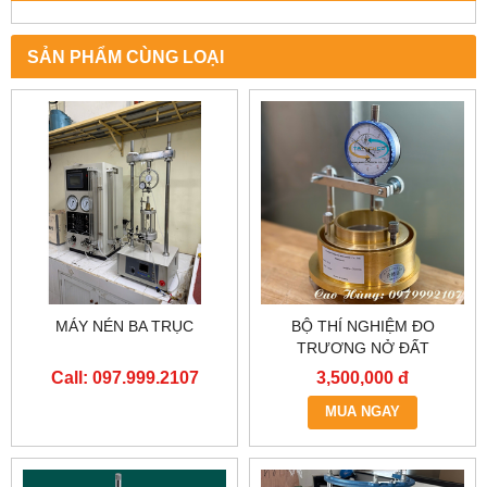
SẢN PHẨM CÙNG LOẠI
MÁY NÉN BA TRỤC
BỘ THÍ NGHIỆM ĐO
TRƯƠNG NỞ ĐẤT
Call: 097.999.2107
3,500,000 đ
MUA NGAY