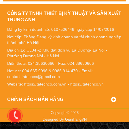
CÔNG TY TNHH THIẾT BỊ KỸ THUẬT VÀ SẢN XUẤT
TRUNG ANH
Đăng ký kinh doanh số: 0107506448 ngày cấp 14/07/2016
Nơi cấp: Phòng Đăng ký kinh doanh và tài chính doanh nghiệp
thành phố Hà Nội
Địa chỉ:Lô CL04 -2 Khu đất dịch vụ La Dương- La Nội -
Phường Dương Nội - Hà Nội
Điện thoại: 024.38630666 - Fax: 024.38630666
Hotline: 094.665.9996 & 0986.914.470 - Email:
contact.tatechco@gmail.com
Website: https://tatechco.com.vn - https://tatechco.vn
CHÍNH SÁCH BÁN HÀNG
Copyright© 2026
Designed By
GianHangVN
google-site-verification=HoW7rjTbMg3hbI-