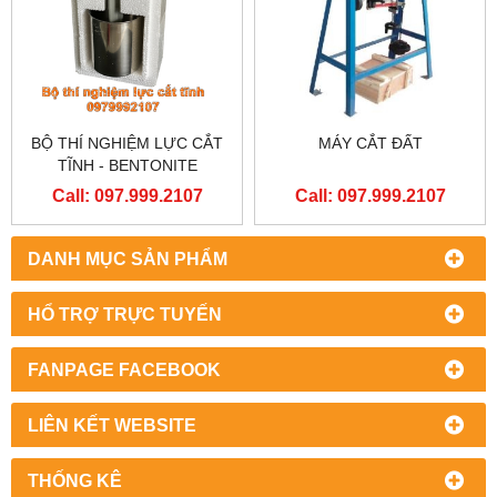
BỘ THÍ NGHIỆM LỰC CẮT
MÁY CẮT ĐẤT
TĨNH - BENTONITE
Call: 097.999.2107
Call: 097.999.2107
DANH MỤC SẢN PHẨM
HỔ TRỢ TRỰC TUYẾN
FANPAGE FACEBOOK
LIÊN KẾT WEBSITE
THỐNG KÊ