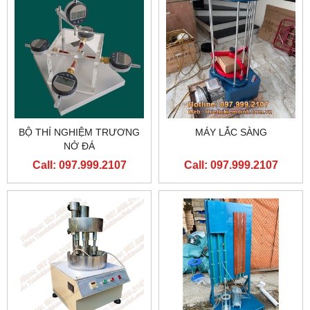
BỘ THÍ NGHIỆM TRƯƠNG
MÁY LẮC SÀNG
NỞ ĐÁ
Call: 097.999.2107
Call: 097.999.2107