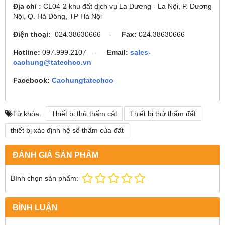
Địa chỉ :
CL04-2 khu đất dịch vụ La Dương - La Nội, P. Dương
Nội, Q. Hà Đông, TP Hà Nội
Điện thoại:
024.38630666 -
Fax:
024.38630666
Hotline:
097.999.2107 -
Email:
sales-
caohung@tatechco.vn
Facebook:
Caohungtatechco
Từ khóa:
Thiết bị thử thấm cát
Thiết bị thử thấm đất
thiết bị xác định hệ số thấm của đất
ĐÁNH GIÁ SẢN PHẨM
Bình chọn sản phẩm:
BÌNH LUẬN