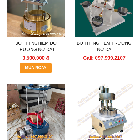
BỘ THÍ NGHIỆM ĐO
BỘ THÍ NGHIỆM TRƯƠNG
TRƯƠNG NỞ ĐẤT
NỞ ĐÁ
3,500,000 đ
Call: 097.999.2107
MUA NGAY