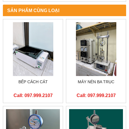
SẢN PHẨM CÙNG LOẠI
BẾP CÁCH CÁT
MÁY NÉN BA TRỤC
Call: 097.999.2107
Call: 097.999.2107