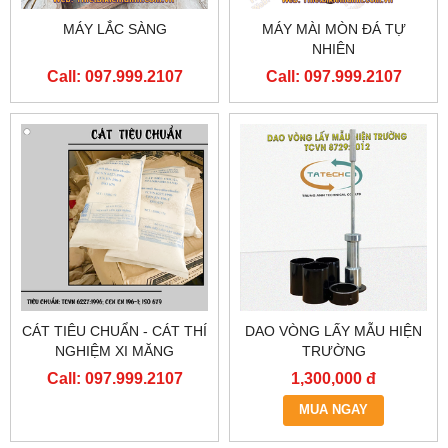
MÁY LẮC SÀNG
MÁY MÀI MÒN ĐÁ TỰ
NHIÊN
Call: 097.999.2107
Call: 097.999.2107
CÁT TIÊU CHUẨN - CÁT THÍ
DAO VÒNG LẤY MẪU HIỆN
NGHIỆM XI MĂNG
TRƯỜNG
Call: 097.999.2107
1,300,000 đ
MUA NGAY