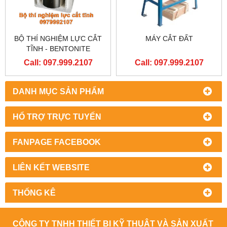
BỘ THÍ NGHIỆM LỰC CẮT
MÁY CẮT ĐẤT
TĨNH - BENTONITE
Call: 097.999.2107
Call: 097.999.2107
DANH MỤC SẢN PHẨM
HỔ TRỢ TRỰC TUYẾN
FANPAGE FACEBOOK
LIÊN KẾT WEBSITE
THỐNG KÊ
CÔNG TY TNHH THIẾT BỊ KỸ THUẬT VÀ SẢN XUẤT